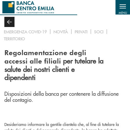
Salta al contenuto principale
MENU
EMERGENZA COVID-19
NOVITÀ
PRIVATI
SOCI
TERRITORIO
Regolamentazione degli
per tutelare la
accessi
alle filiali
salute dei nostri clienti e
dipendenti
Disposizioni della banca per contenere la diffusione
del contagio.
Desideriamo informare la gentile clientela che, al fine di tutelare la
salute dei clienti e del personale dipendente, la banca ha adottato,