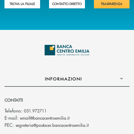
TROVA LA FILIALE
CONTATTO DIRETTO
TRASPARENZA
INFORMAZIONI
CONTATTI
Telefono:
051.972711
(si apre l’app di posta elettroni
E-mail:
email@bancacentroemilia.it
(si apre l’app di posta
PEC:
segreteria@postacer.bancacentroemilia.it