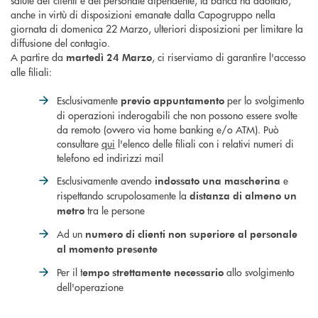
anche in virtù di disposizioni emanate dalla Capogruppo nella
giornata di domenica 22 Marzo, ulteriori disposizioni per limitare la
diffusione del contagio.
A partire da
, ci riserviamo di garantire l'accesso
martedì 24 Marzo
alle filiali:
Esclusivamente
per lo svolgimento
previo appuntamento
di operazioni inderogabili che non possono essere svolte
da remoto (ovvero via home banking e/o ATM). Può
consultare
qui
l'elenco delle filiali con i relativi numeri di
telefono ed indirizzi mail
Esclusivamente avendo
e
indossato una mascherina
rispettando scrupolosamente la
distanza di almeno un
tra le persone
metro
Ad un
numero di clienti non superiore al personale
al momento presente
Per il t
allo svolgimento
empo strettamente necessario
dell'operazione