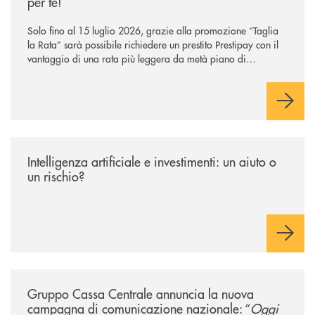
per te!
Solo fino al 15 luglio 2026, grazie alla promozione “Taglia
la Rata” sarà possibile richiedere un prestito Prestipay con il
vantaggio di una rata più leggera da metà piano di
rimborso.
/news/intelligenza-artificiale-e-investimenti-un-aiuto-o-un-rischio/
Intelligenza artificiale e investimenti: un aiuto o
un rischio?
/news/gruppo-cassa-centrale-annuncia-la-nuova-campagna-di-comunicaz
Gruppo Cassa Centrale annuncia la nuova
campagna di comunicazione nazionale: “
Oggi