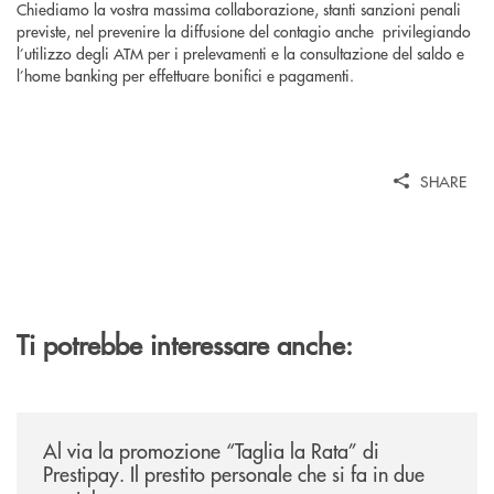
Chiediamo la vostra massima collaborazione, stanti sanzioni penali
previste, nel prevenire la diffusione del contagio anche privilegiando
l’utilizzo degli ATM per i prelevamenti e la consultazione del saldo e
l’home banking per effettuare bonifici e pagamenti.
SHARE
Ti potrebbe interessare anche:
/news/al-via-la-promozione-taglia-la-rata-di-prestipay-il-prestito-perso
Al via la promozione “Taglia la Rata” di
Prestipay. Il prestito personale che si fa in due