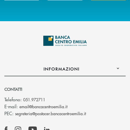
INFORMAZIONI
CONTATTI
Telefono:
051.972711
(si apre l’app di posta elettroni
E-mail:
email@bancacentroemilia.it
(si apre l’app di posta
PEC:
segreteria@postacer.bancacentroemilia.it