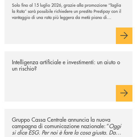
Solo fino al 15 luglio 2026, grazie alla promozione “Taglia
la Rata” sarà possibile richiedere un prestito Prestipay con il
vantaggio di una rata più leggera da metà piano di
rimborso.
/news/intelligenza-artificiale-e-investimenti-un-aiuto-o-un-rischio/
Intelligenza artificiale e investimenti: un aiuto o
un rischio?
/news/gruppo-cassa-centrale-annuncia-la-nuova-campagna-di-comunicaz
Gruppo Cassa Centrale annuncia la nuova
campagna di comunicazione nazionale: “
Oggi
si dice ESG. Per noi è fare la cosa giusta. Da