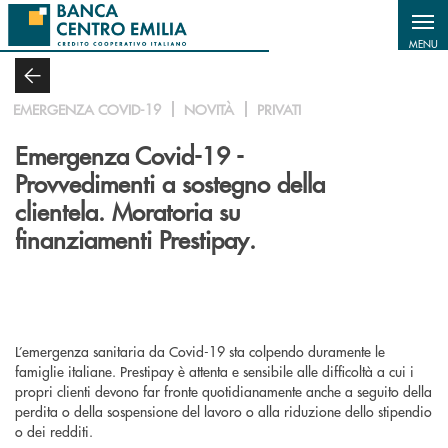
Salta al contenuto principale
MENU
EMERGENZA COVID-19
NOVITÀ
PRIVATI
Emergenza Covid-19 -
Provvedimenti a sostegno della
clientela. Moratoria su
finanziamenti Prestipay.
L’emergenza sanitaria da Covid-19 sta colpendo duramente le
famiglie italiane. Prestipay è attenta e sensibile alle difficoltà a cui i
propri clienti devono far fronte quotidianamente anche a seguito della
perdita o della sospensione del lavoro o alla riduzione dello stipendio
o dei redditi.