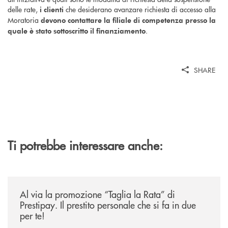
delle rate,
che desiderano avanzare richiesta di accesso alla
i clienti
Moratoria
devono contattare la filiale di competenza presso la
.
quale è stato sottoscritto il finanziamento
SHARE
Ti potrebbe interessare anche:
/news/al-via-la-promozione-taglia-la-rata-di-prestipay-il-prestito-perso
Al via la promozione “Taglia la Rata” di
Prestipay. Il prestito personale che si fa in due
per te!