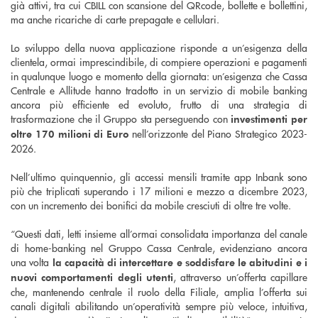
già attivi, tra cui CBILL con scansione del QRcode, bollette e bollettini,
ma anche ricariche di carte prepagate e cellulari.
Lo sviluppo della nuova applicazione risponde a un’esigenza della
clientela, ormai imprescindibile, di compiere operazioni e pagamenti
in qualunque luogo e momento della giornata: un’esigenza che Cassa
Centrale e Allitude hanno tradotto in un servizio di mobile banking
ancora più efficiente ed evoluto, frutto di una strategia di
trasformazione che il Gruppo sta perseguendo con
investimenti per
nell’orizzonte del Piano Strategico 2023-
oltre 170 milioni di Euro
2026.
Nell’ultimo quinquennio, gli accessi mensili tramite app Inbank sono
più che triplicati superando i 17 milioni e mezzo a dicembre 2023,
con un incremento dei bonifici da mobile cresciuti di oltre tre volte.
“Questi dati, letti insieme all’ormai consolidata importanza del canale
di home-banking nel Gruppo Cassa Centrale, evidenziano ancora
una volta
la capacità di intercettare e soddisfare le abitudini e i
, attraverso un’offerta capillare
nuovi comportamenti degli utenti
che, mantenendo centrale il ruolo della Filiale, amplia l’offerta sui
canali digitali abilitando un’operatività sempre più veloce, intuitiva,