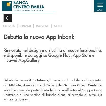
Salta al contenuto principale
MENU
NOVITÀ
PRIVATI
IMPRESE
SOCI
Debutta la nuova App Inbank
Rinnovata nel design e arricchita di nuove funzionalità,
è disponibile da oggi su Google Play, App Store e
Huawei AppGallery
Debutta la nuova
, il servizio di mobile banking gestito
App Inbank
da
, Azienda IT e di Servizi del
Allitude
Gruppo Cassa Centrale.
Inbank è in uso da parte di tutte le banche affiliate del Gruppo Cassa
Centrale e di una ventina di banche clienti, al servizio di
oltre 1,5
.
milioni di utenti