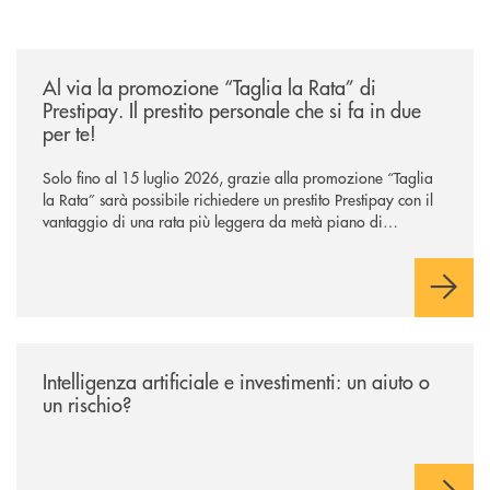
/news/al-via-la-promozione-taglia-la-rata-di-prestipay-il-prestito-perso
Al via la promozione “Taglia la Rata” di
Prestipay. Il prestito personale che si fa in due
per te!
Solo fino al 15 luglio 2026, grazie alla promozione “Taglia
la Rata” sarà possibile richiedere un prestito Prestipay con il
vantaggio di una rata più leggera da metà piano di
rimborso.
/news/intelligenza-artificiale-e-investimenti-un-aiuto-o-un-rischio/
Intelligenza artificiale e investimenti: un aiuto o
un rischio?