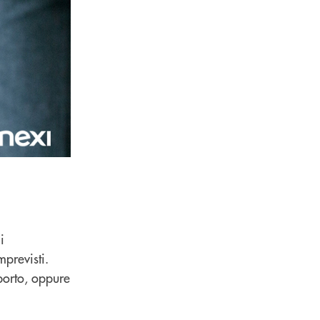
i
mprevisti.
porto, oppure