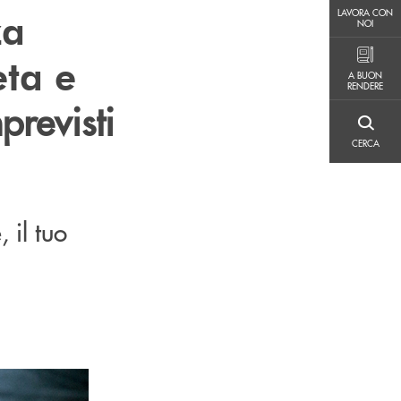
LAVORA CON NOI
za
LAVORA CON
NOI
eta e
A BUON RENDERE
A BUON
RENDERE
previsti
CERCA
CERCA
 il tuo