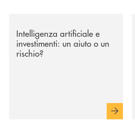
ipay-il-prestito-personale-che-si-fa-in-due-per-te/
/news/intelligenza-artificiale-e-investimenti-un-aiuto-o
/
Intelligenza artificiale e
investimenti: un aiuto o un
rischio?