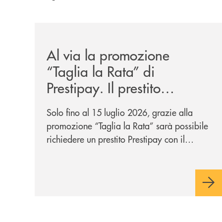
/news/al-via-la-promozione-taglia-la-rata-di-prest
Al via la promozione
“Taglia la Rata” di
Prestipay. Il prestito
personale che si fa in due
Solo fino al 15 luglio 2026, grazie alla
per te!
promozione “Taglia la Rata” sarà possibile
richiedere un prestito Prestipay con il
vantaggio di una rata più leggera da metà
piano di rimborso.