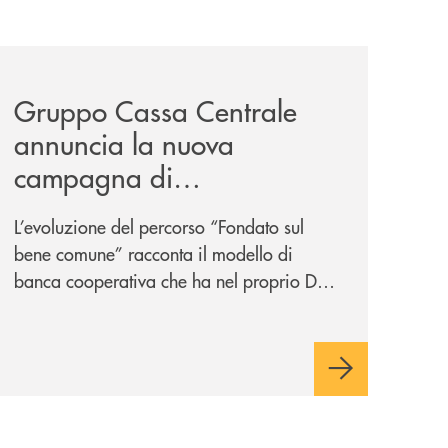
-un-rischio/
news/gruppo-cassa-centrale-annuncia-la-nuova-campagna-d
Gruppo Cassa Centrale
annuncia la nuova
campagna di
comunicazione
L’evoluzione del percorso “Fondato sul
nazionale: “
Oggi si dice
bene comune” racconta il modello di
ESG. Per noi è fare la cosa
banca cooperativa che ha nel proprio DNA
giusta. Da sempre
”
la vicinanza alle persone e ai territori.