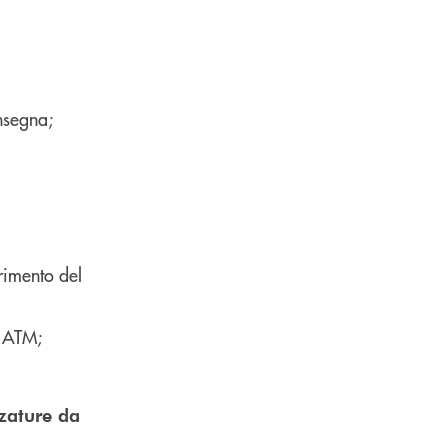
nsegna;
rimento del
o ATM;
zzature da