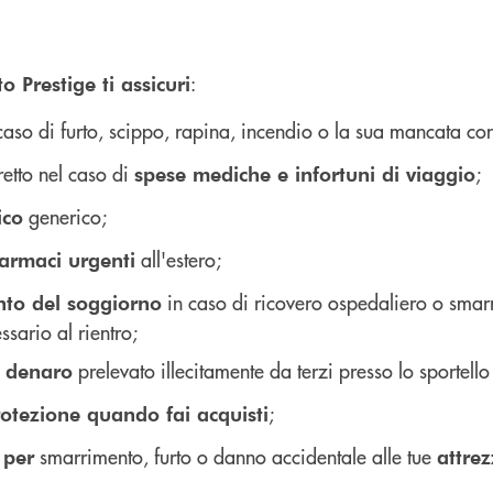
:
o Prestige ti assicuri
caso di furto, scippo, rapina, incendio o la sua mancata co
etto nel caso di
;
spese mediche e infortuni di viaggio
generico;
ico
all'estero;
armaci urgenti
in caso di ricovero ospedaliero o smar
to del soggiorno
sario al rientro;
prelevato illecitamente da terzi presso lo sportell
l denaro
;
tezione quando fai acquisti
smarrimento, furto o danno accidentale alle tue
 per
attre