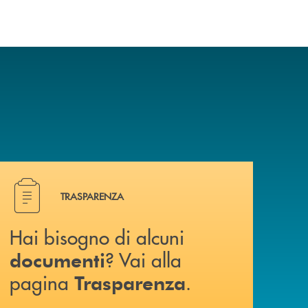
a? Contattaci .
Hai bisogno di alcuni documenti ? Vai alla pagina Traspa
TRASPARENZA
Hai bisogno di alcuni
? Vai alla
documenti
pagina
.
Trasparenza