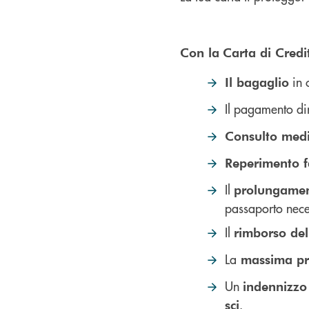
Con la
Carta di Credit
in 
Il bagaglio
Il pagamento dir
Consulto med
Reperimento f
Il
prolungamen
passaporto neces
Il
rimborso de
La
massima pro
Un
indennizzo
.
sci