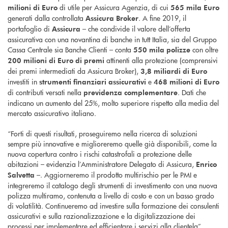
di utile per Assicura Agenzia, di cui
milioni di Euro
565 mila Euro
generati dalla controllata
. A fine 2019, il
Assicura Broker
portafoglio di
– che condivide il valore dell’offerta
Assicura
assicurativa con una novantina di banche in tutt Italia, sia del Gruppo
Cassa Centrale sia Banche Clienti – conta
con oltre
550 mila polizze
attinenti alla protezione (comprensivi
200 milioni di Euro di premi
dei premi intermediati da Assicura Broker),
3,8 miliardi di Euro
investiti in
e
strumenti finanziari assicurativi
468 milioni di Euro
di contributi versati nella
. Dati che
previdenza complementare
indicano un aumento del 25%, molto superiore rispetto alla media del
mercato assicurativo italiano.
“Forti di questi risultati, proseguiremo nella ricerca di soluzioni
sempre più innovative e miglioreremo quelle già disponibili, come la
nuova copertura contro i rischi catastrofali a protezione delle
abitazioni – evidenzia l’Amministratore Delegato di Assicura,
Enrico
–. Aggiorneremo il prodotto multirischio per le PMI e
Salvetta
integreremo il catalogo degli strumenti di investimento con una nuova
polizza multiramo, contenuta a livello di costo e con un basso grado
di volatilità. Continueremo ad investire sulla formazione dei consulenti
assicurativi e sulla razionalizzazione e la digitalizzazione dei
processi per implementare ed efficientare i servizi alla clientela”.