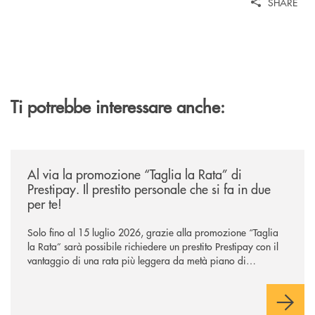
SHARE
Ti potrebbe interessare anche:
/news/al-via-la-promozione-taglia-la-rata-di-prestipay-il-prestito-perso
Al via la promozione “Taglia la Rata” di
Prestipay. Il prestito personale che si fa in due
per te!
Solo fino al 15 luglio 2026, grazie alla promozione “Taglia
la Rata” sarà possibile richiedere un prestito Prestipay con il
vantaggio di una rata più leggera da metà piano di
rimborso.