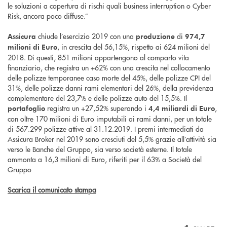
le soluzioni a copertura di rischi quali business interruption o Cyber
Risk, ancora poco diffuse.”
chiude l’esercizio 2019 con una
di
Assicura
produzione
974,7
, in crescita del 56,15%, rispetto ai 624 milioni del
milioni di Euro
2018. Di questi, 851 milioni appartengono al comparto vita
finanziario, che registra un +62% con una crescita nel collocamento
delle polizze temporanee caso morte del 45%, delle polizze CPI del
31%, delle polizze danni rami elementari del 26%, della previdenza
complementare del 23,7% e delle polizze auto del 15,5%. Il
registra un +27,52% superando i
,
portafoglio
4,4 miliardi di Euro
con oltre 170 milioni di Euro imputabili ai rami danni, per un totale
di 567.299 polizze attive al 31.12.2019. I premi intermediati da
Assicura Broker nel 2019 sono cresciuti del 5,5% grazie all’attività sia
verso le Banche del Gruppo, sia verso società esterne. Il totale
ammonta a 16,3 milioni di Euro, riferiti per il 63% a Società del
Gruppo
Scarica il comunicato stampa