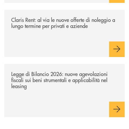
/news/claris-rent-al-via-le-nuove-offerte-di-noleggio-a-lungo-termine-p
Claris Rent: al via le nuove offerte di noleggio a
lungo termine per privati e aziende
/news/legge-di-bilancio-2026-nuove-agevolazioni-fiscali-sui-beni-strume
Legge di Bilancio 2026: nuove agevolazioni
fiscali sui beni strumentali e applicabilità nel
leasing