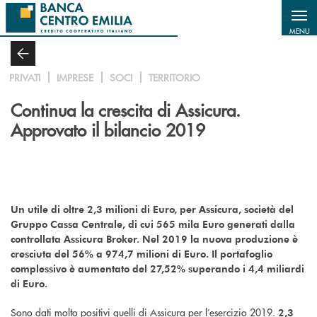
Salta al contenuto principale
MENU
PRIVATI
IMPRESE
SOCI
TERRITORIO
Continua la crescita di Assicura.
Approvato il bilancio 2019
Un utile di oltre 2,3 milioni di Euro, per Assicura, società del
Gruppo Cassa Centrale, di cui 565 mila Euro generati dalla
controllata Assicura Broker. Nel 2019 la nuova produzione è
cresciuta del 56% a 974,7 milioni di Euro. Il portafoglio
complessivo è aumentato del 27,52% superando i 4,4 miliardi
di Euro.
Sono dati molto positivi quelli di Assicura per l’esercizio 2019.
2,3