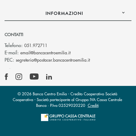
INFORMAZIONI
CONTATTI
Telefono:
051.972711
(si apre l’app di posta elettroni
E-mail:
email@bancacentroemilia.it
(si apre l’app di posta
PEC:
segreteria@postacer.bancacentroemilia.it
© 2026 Banca Centro Emilia - Credito Cooperativo Società
Cooperativa - Società partecipante al Gruppo IVA Cassa Centrale
Banca · P.Iva 02529020220
Crediti