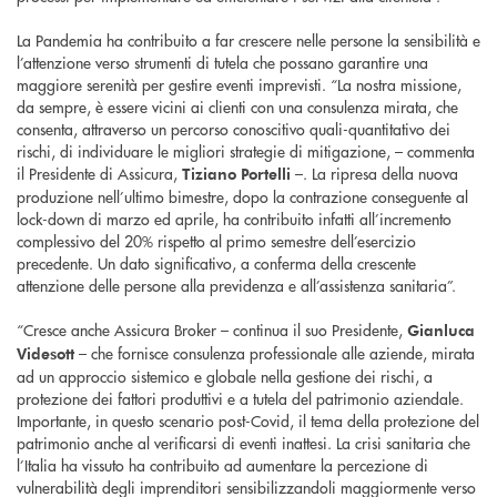
La Pandemia ha contribuito a far crescere nelle persone la sensibilità e
l’attenzione verso strumenti di tutela che possano garantire una
maggiore serenità per gestire eventi imprevisti. “La nostra missione,
da sempre, è essere vicini ai clienti con una consulenza mirata, che
consenta, attraverso un percorso conoscitivo quali-quantitativo dei
rischi, di individuare le migliori strategie di mitigazione, – commenta
il Presidente di Assicura,
–. La ripresa della nuova
Tiziano Portelli
produzione nell’ultimo bimestre, dopo la contrazione conseguente al
lock-down di marzo ed aprile, ha contribuito infatti all’incremento
complessivo del 20% rispetto al primo semestre dell’esercizio
precedente. Un dato significativo, a conferma della crescente
attenzione delle persone alla previdenza e all’assistenza sanitaria”.
“Cresce anche Assicura Broker – continua il suo Presidente,
Gianluca
– che fornisce consulenza professionale alle aziende, mirata
Videsott
ad un approccio sistemico e globale nella gestione dei rischi, a
protezione dei fattori produttivi e a tutela del patrimonio aziendale.
Importante, in questo scenario post-Covid, il tema della protezione del
patrimonio anche al verificarsi di eventi inattesi. La crisi sanitaria che
l’Italia ha vissuto ha contribuito ad aumentare la percezione di
vulnerabilità degli imprenditori sensibilizzandoli maggiormente verso