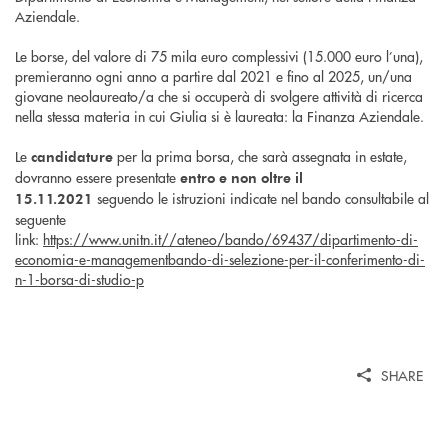
Aziendale.
Le borse, del valore di 75 mila euro complessivi (15.000 euro l’una),
premieranno ogni anno a partire dal 2021 e fino al 2025, un/una
giovane neolaureato/a che si occuperà di svolgere attività di ricerca
nella stessa materia in cui Giulia si è laureata: la Finanza Aziendale.
Le
per la prima borsa, che sarà assegnata in estate,
candidature
dovranno essere presentate
entro e non oltre il
seguendo le istruzioni indicate nel bando consultabile al
15.11.2021
seguente
link:
https://www.unitn.it//ateneo/bando/69437/dipartimento-di-
economia-e-managementbando-di-selezione-per-il-conferimento-di-
n-1-borsa-di-studio-p
SHARE