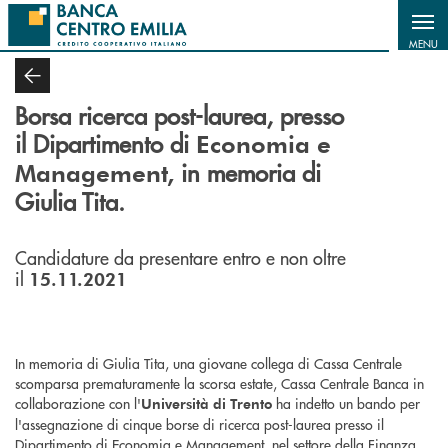
Salta al contenuto principale
MENU
Borsa ricerca post-laurea,
presso
il Dipartimento di
Economia e
in memoria di
Management,
Giulia Tita.
Candidature da presentare entro e non oltre
il
15.11.2021
In memoria di Giulia Tita, una giovane collega di Cassa Centrale
scomparsa prematuramente la scorsa estate, Cassa Centrale Banca in
collaborazione con l'
ha indetto un bando per
Università di Trento
l'assegnazione di cinque borse di ricerca post-laurea presso il
Dipartimento di Economia e Management, nel settore della Finanza