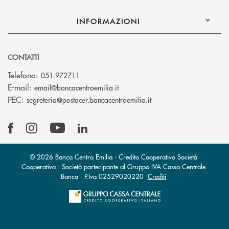
INFORMAZIONI
CONTATTI
Telefono:
051.972711
(si apre l’app di posta elettroni
E-mail:
email@bancacentroemilia.it
(si apre l’app di posta
PEC:
segreteria@postacer.bancacentroemilia.it
© 2026 Banca Centro Emilia - Credito Cooperativo Società
Cooperativa - Società partecipante al Gruppo IVA Cassa Centrale
Banca · P.Iva 02529020220
Crediti