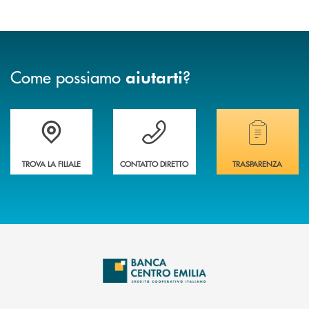
Come possiamo
?
aiutarti
Accedi all' elenco completo delle filiali
Vuoi avere maggiori informazioni sulla nostra 
Hai bisogno di alcun
TROVA LA FILIALE
CONTATTO DIRETTO
TRASPARENZA