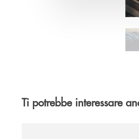
Pa
Ti potrebbe interessare an
/news/al-via-la-promozione-taglia-la-rata-di-prest