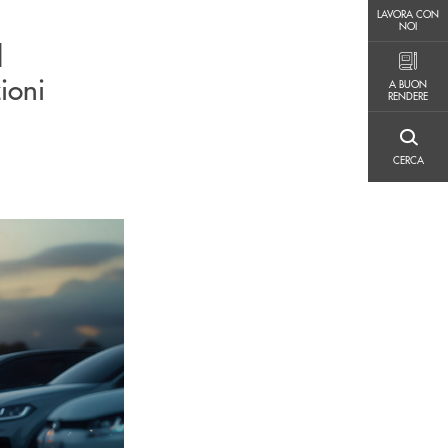
LAVORA CON NOI
LAVORA CON
NOI
l
A BUON RENDERE
ioni
A BUON
RENDERE
CERCA
CERCA