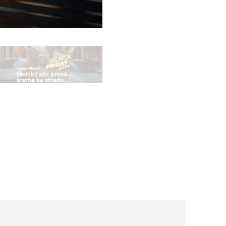
-un-rischio/
news/gruppo-cassa-centrale-annuncia-la-nuova-campagna-d