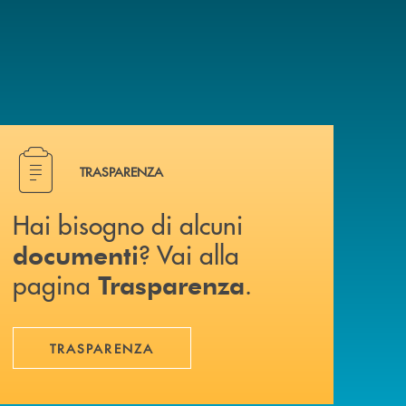
a? Contattaci .
Hai bisogno di alcuni documenti ? Vai alla pagina Traspa
TRASPARENZA
Hai bisogno di alcuni
? Vai alla
documenti
pagina
.
Trasparenza
TRASPARENZA