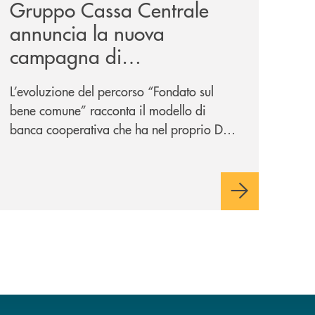
Gruppo Cassa Centrale
annuncia la nuova
campagna di
comunicazione
L’evoluzione del percorso “Fondato sul
nazionale: “
Oggi si dice
bene comune” racconta il modello di
ESG. Per noi è fare la cosa
banca cooperativa che ha nel proprio DNA
giusta. Da sempre
”
la vicinanza alle persone e ai territori.