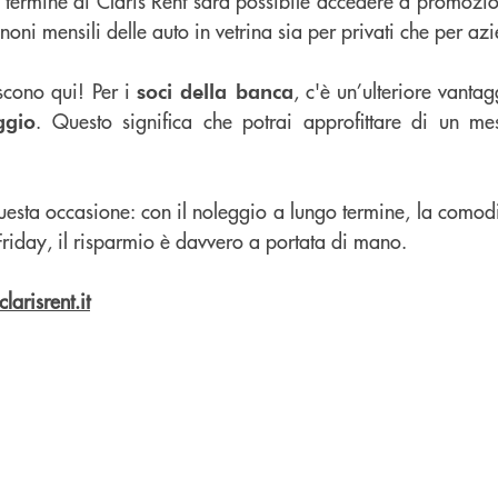
 termine di Claris Rent sarà possibile accedere a promozio
canoni mensili delle auto in vetrina sia per privati che per az
scono qui! Per i
, c'è un’ulteriore vanta
soci della banca
. Questo significa che potrai approfittare di un m
ggio
uesta occasione: con il noleggio a lungo termine, la comodi
 Friday, il risparmio è davvero a portata di mano.
larisrent.it