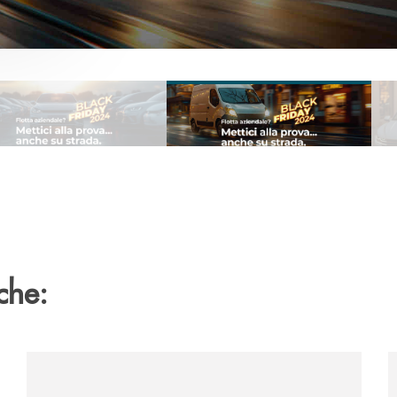
use
che:
ipay-il-prestito-personale-che-si-fa-in-due-per-te/
/news/intelligenza-artificiale-e-investimenti-un-aiuto-o
/