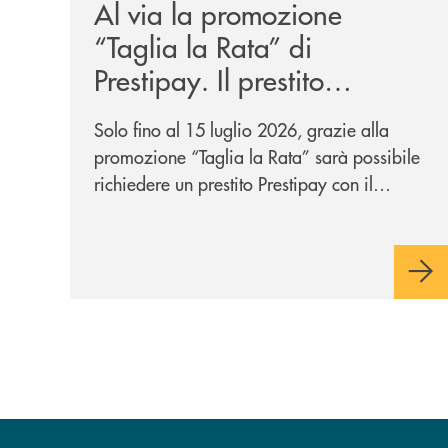
Al via la promozione
“Taglia la Rata” di
Prestipay. Il prestito
personale che si fa in due
Solo fino al 15 luglio 2026, grazie alla
per te!
promozione “Taglia la Rata” sarà possibile
richiedere un prestito Prestipay con il
vantaggio di una rata più leggera da metà
piano di rimborso.