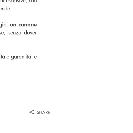
ni esclusive, con
iende.
ggio:
un canone
ese, senza dover
tà è garantita, e
SHARE