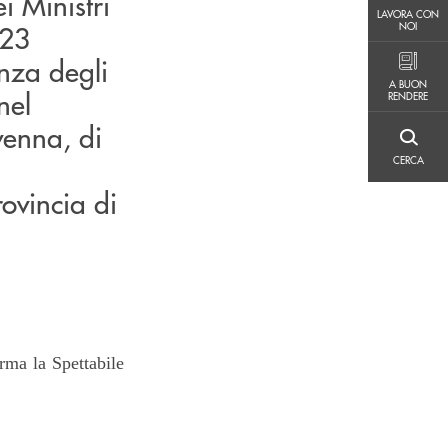
i Ministri
LAVORA CON NOI
LAVORA CON
NOI
023
enza degli
A BUON RENDERE
A BUON
nel
RENDERE
venna, di
CERCA
CERCA
ovincia di
rma la Spettabile