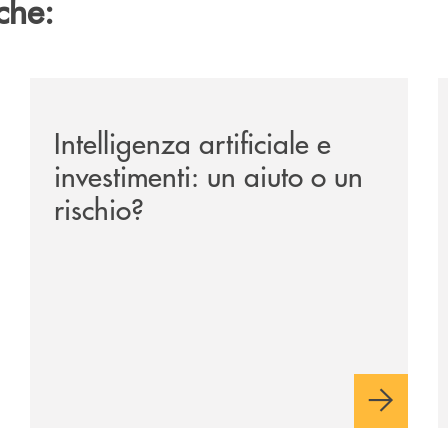
che:
ipay-il-prestito-personale-che-si-fa-in-due-per-te/
/news/intelligenza-artificiale-e-investimenti-un-aiuto-o
/
Intelligenza artificiale e
investimenti: un aiuto o un
rischio?