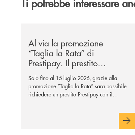
Ti potrebbe interessare an
/news/al-via-la-promozione-taglia-la-rata-di-prest
Al via la promozione
“Taglia la Rata” di
Prestipay. Il prestito
personale che si fa in due
Solo fino al 15 luglio 2026, grazie alla
per te!
promozione “Taglia la Rata” sarà possibile
richiedere un prestito Prestipay con il
vantaggio di una rata più leggera da metà
piano di rimborso.