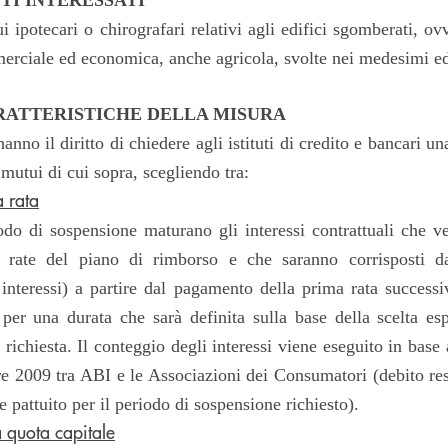
ui ipotecari o chirografari relativi agli edifici sgomberati, ov
merciale ed economica, anche agricola, svolte nei medesimi ed
RATTERISTICHE DELLA MISURA
hanno il diritto di chiedere agli istituti di credito e bancari u
mutui di cui sopra, scegliendo tra:
a rata
odo di sospensione maturano gli interessi contrattuali che ve
e rate del piano di rimborso e che saranno corrisposti da
i interessi) a partire dal pagamento della prima rata successi
per una durata che sarà definita sulla base della scelta esp
ichiesta. Il conteggio degli interessi viene eseguito in base
 2009 tra ABI e le Associazioni dei Consumatori (debito res
e pattuito per il periodo di sospensione richiesto).
 quota capitale