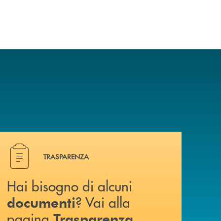
a? Contattaci .
Hai bisogno di alcuni documenti ? Vai alla pagina Traspa
TRASPARENZA
Hai bisogno di alcuni
? Vai alla
documenti
pagina
.
Trasparenza