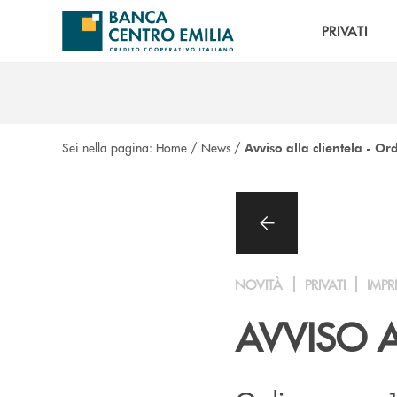
Salta al contenuto principale
PRIVATI
Sei nella pagina:
Home
/
News
/
Avviso alla clientela - O
NOVITÀ
PRIVATI
IMPR
AVVISO A