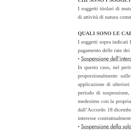
I soggetti titolari di mut
di attività di natura com
QUALI SONO LE CA
I soggetti sopra indicati 
pagamento delle rate dei 
Sospensione dell'inter
•
In questo caso, nel peri
proporzionalmente sull
applicazione di ulterior
periodo di sospensione, 
medesimo con la propria r
dall’Accordo 18 dicembre
interesse contrattualment
Sospensione della sola
•