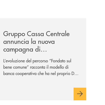
-un-rischio/
news/gruppo-cassa-centrale-annuncia-la-nuova-campagna-d
Gruppo Cassa Centrale
annuncia la nuova
campagna di
comunicazione
L’evoluzione del percorso “Fondato sul
nazionale: “
Oggi si dice
bene comune” racconta il modello di
ESG. Per noi è fare la cosa
banca cooperativa che ha nel proprio DNA
giusta. Da sempre
”
la vicinanza alle persone e ai territori.