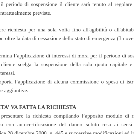
il periodo di sospensione il cliente sarà tenuto al regolar
ontrattualmente previste.
 richiesta per una sola volta fino all'agibilità o all'abitab
oltre la data di cessazione dello stato di emergenza (3 nov
mina l’applicazione di interessi di mora per il periodo di sos
 cliente scelga la sospensione della sola quota capitale 
teressi.
orta l’applicazione di alcuna commissione o spesa di istru
ie aggiuntive.
A’ VA FATTA LA RICHIESTA
o presentare la richiesta compilando l’apposito modulo di 
ca con autocertificazione del danno subito resa ai sensi
ica 28 dicembre 2000, n. 445 e successive modificazioni ed in