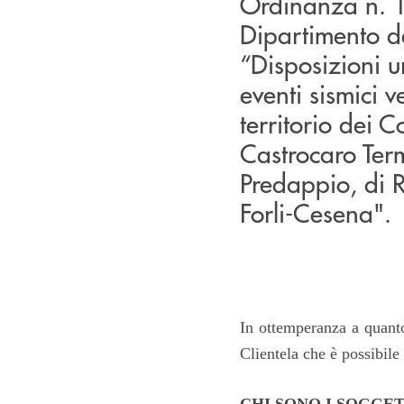
Ordinanza n. 10
Dipartimento d
“Disposizioni u
eventi sismici v
territorio dei 
Castrocaro Term
Predappio, di R
Forli-Cesena".
In ottemperanza a quanto
Clientela che è possibile
CHI SONO I SOGGET