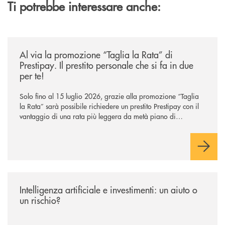
Ti potrebbe interessare anche:
/news/al-via-la-promozione-taglia-la-rata-di-prestipay-il-prestito-perso
Al via la promozione “Taglia la Rata” di
Prestipay. Il prestito personale che si fa in due
per te!
Solo fino al 15 luglio 2026, grazie alla promozione “Taglia
la Rata” sarà possibile richiedere un prestito Prestipay con il
vantaggio di una rata più leggera da metà piano di
rimborso.
/news/intelligenza-artificiale-e-investimenti-un-aiuto-o-un-rischio/
Intelligenza artificiale e investimenti: un aiuto o
un rischio?