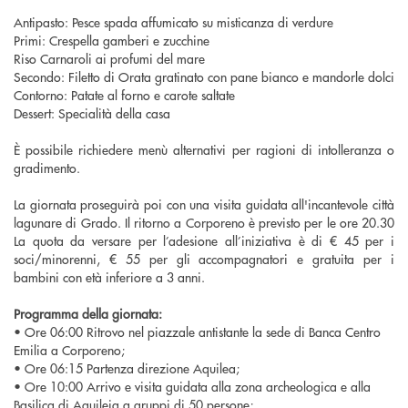
Antipasto: Pesce spada affumicato su misticanza di verdure
Primi: Crespella gamberi e zucchine
Riso Carnaroli ai profumi del mare
Secondo: Filetto di Orata gratinato con pane bianco e mandorle dolci
Contorno: Patate al forno e carote saltate
Dessert: Specialità della casa
È possibile richiedere menù alternativi per ragioni di intolleranza o
gradimento.
La giornata proseguirà poi con una visita guidata all'incantevole città
lagunare di Grado. Il ritorno a Corporeno è previsto per le ore 20.30
La quota da versare per l’adesione all’iniziativa è di € 45 per i
soci/minorenni, € 55 per gli accompagnatori e gratuita per i
bambini con età inferiore a 3 anni.
Programma della giornata:
• Ore 06:00 Ritrovo nel piazzale antistante la sede di Banca Centro
Emilia a Corporeno;
• Ore 06:15 Partenza direzione Aquilea;
• Ore 10:00 Arrivo e visita guidata alla zona archeologica e alla
Basilica di Aquileia a gruppi di 50 persone;