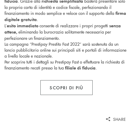
. Grazie alla
basterà presentare solo
fiducia
richiesta semplificata
la propria carta di identità e codice fiscale, perfezionando il
finanziamento in modo semplice e veloce con il supporto della
firma
.
digitale
gratuita
L’
consente di realizzare i propri progetti
esito immediato
senza
eliminando la burocrazia solitamente necessaria per
attese,
perfezionare un finanziamento.
La campagna “Prestipay Prestito Fast 2022” sarà sostenuta da un
lancio pubblicitario online sui principali siti e portali di informazione
a livello locale e nazionale.
Per scoprire tutti i dettagli su Prestipay Fast o effettuare la richiesta di
finanziamento recati presso la tua
.
filiale di fiducia
SCOPRI DI PIÙ
SHARE