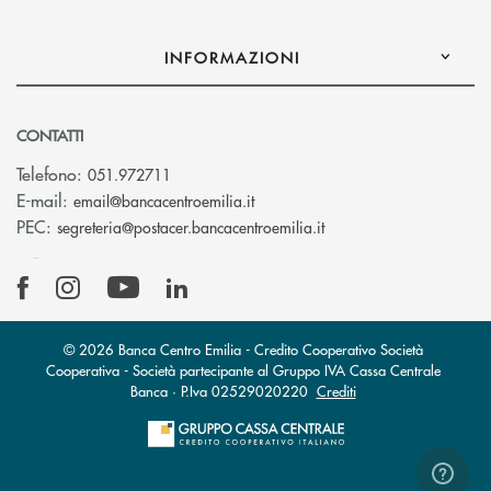
INFORMAZIONI
CONTATTI
Telefono:
051.972711
(si apre l’app di posta elettroni
E-mail:
email@bancacentroemilia.it
(si apre l’app di posta
PEC:
segreteria@postacer.bancacentroemilia.it
© 2026 Banca Centro Emilia - Credito Cooperativo Società
Cooperativa - Società partecipante al Gruppo IVA Cassa Centrale
Banca · P.Iva 02529020220
Crediti