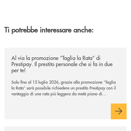
Ti potrebbe interessare anche:
/news/al-via-la-promozione-taglia-la-rata-di-prestipay-il-prestito-perso
Al via la promozione “Taglia la Rata” di
Prestipay. Il prestito personale che si fa in due
per te!
Solo fino al 15 luglio 2026, grazie alla promozione “Taglia
la Rata” sarà possibile richiedere un prestito Prestipay con il
vantaggio di una rata più leggera da metà piano di
rimborso.
/news/intelligenza-artificiale-e-investimenti-un-aiuto-o-un-rischio/