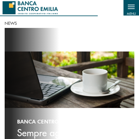
Salta al contenuto principale
MENU
NEWS
BANCA CENTRO EMILIA - NEWS
Sempre aggiornato sulle