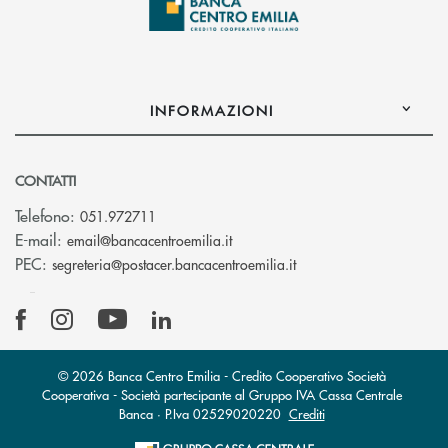
INFORMAZIONI
CONTATTI
Telefono:
051.972711
(si apre l’app di posta elettroni
E-mail:
email@bancacentroemilia.it
(si apre l’app di posta
PEC:
segreteria@postacer.bancacentroemilia.it
© 2026 Banca Centro Emilia - Credito Cooperativo Società
Cooperativa - Società partecipante al Gruppo IVA Cassa Centrale
Banca · P.Iva 02529020220
Crediti