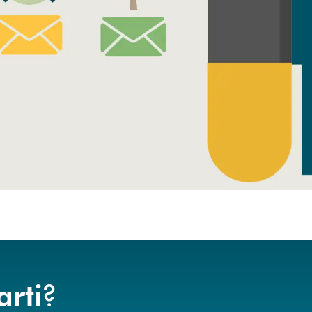
?
arti