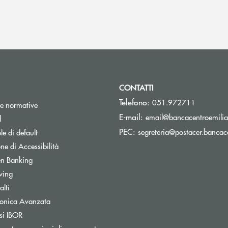
CONTATTI
Telefono:
051.972711
e normative
E-mail:
email@bancacentroemilia.
l
PEC:
segreteria@postacer.bancace
e di default
ne di Accessibilità
n Banking
wing
lti
tronica Avanzata
si IBOR