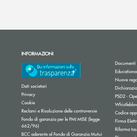
INFORMAZIONI
Documenti 
Educationa
Nuove regol
Dati societari
Dichiarazio
Privacy
PSD2 - Ope
Cookie
Whistleblo
Reclami e Risoluzione delle controversie
Codice appa
Fondo di garanzia per le PMI MISE (legge
Firma Elet
Apre una nuova finestra
662/96)
Riforma tas
BCC aderente al Fondo di Garanzia Mutui