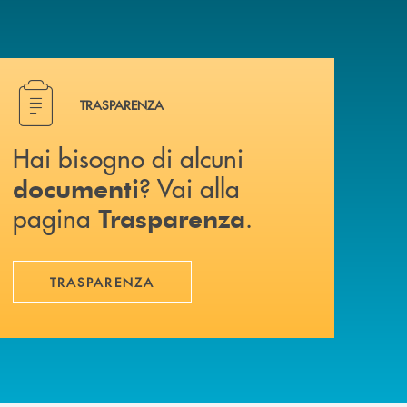
a? Contattaci .
Hai bisogno di alcuni documenti ? Vai alla pagina Traspa
TRASPARENZA
Hai bisogno di alcuni
? Vai alla
documenti
pagina
.
Trasparenza
TRASPARENZA