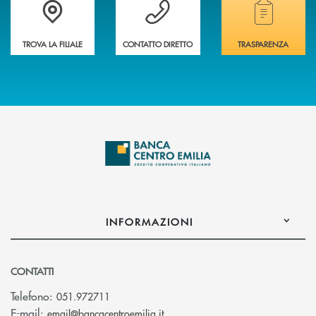
Accedi all' elenco completo delle filiali
Vuoi avere maggiori informazioni sulla nostra 
Hai bisogno di alcun
TROVA LA FILIALE
CONTATTO DIRETTO
TRASPARENZA
INFORMAZIONI
CONTATTI
Telefono:
051.972711
(si apre l’app di posta elettroni
E-mail:
email@bancacentroemilia.it