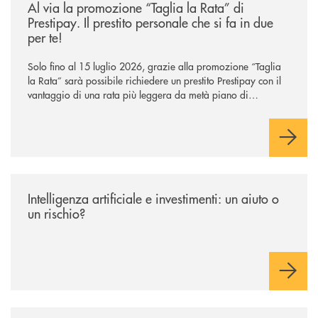
Al via la promozione “Taglia la Rata” di
Prestipay. Il prestito personale che si fa in due
per te!
Solo fino al 15 luglio 2026, grazie alla promozione “Taglia
la Rata” sarà possibile richiedere un prestito Prestipay con il
vantaggio di una rata più leggera da metà piano di
rimborso.
/news/intelligenza-artificiale-e-investimenti-un-aiuto-o-un-rischio/
Intelligenza artificiale e investimenti: un aiuto o
un rischio?
/news/gruppo-cassa-centrale-annuncia-la-nuova-campagna-di-comunicaz