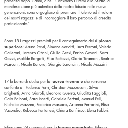
presenza dopo 2 anni, dice: “Considero i Premi allo Studio la
manifestazione più autentica della nostra fiducia nelle nuove
generazioni; sono orgoglioso di premiare il talento ed il valore
dei nostri ragazzi e di incoraggiare il loro percorso di crescita
professionale.”
Sono 15 i ragazzi premiati per il conseguimento del
diploma
: Aruna Rossi, Simone Mascitti, Luca Ferroni, Valeria
superiore
Gallerani, Lorenzo Ottani, Giulia Gessi, Enrico Govoni, Sara
Gozzi, Matilde Borgatti, Elisa Bottazzi, Gloria Tiramani, Beatrice
Marconi, Nicole Bonora, Giorgio Baroncini, Nicolò Mazzini.
17 le borse di studio per la
che verranno
laurea triennale
conferite a : Federico Ferri, Christian Mazzacani, Silvia
Brighenti, Anna Giaroli, Eleonora Guerra, Giuditta Faggioli,
Gaia Balboni, Sara Incerti, Gabriele Bertani, Manuel Peli,
Nicholas Mazzeo, Federico Massaro, Arianna Ferrarini, Elisa
Vacondio, Rebecca Fontanesi, Chiara Bonfrisco, Elena Fabbri.
Infine sono 24 i premiati per la
: Filippo
laurea magistrale