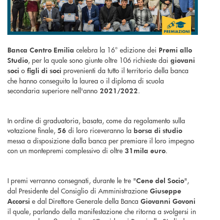
celebra la 16° edizione dei
Banca Centro Emilia
Premi allo
, per la quale sono giunte oltre 106 richieste dai
Studio
giovani
o
provenienti da tutto il territorio della banca
soci
figli di soci
che hanno conseguito la laurea o il diploma di scuola
secondaria superiore nell'anno
.
2021/2022
In ordine di graduatoria, basata, come da regolamento sulla
votazione finale,
di loro riceveranno la
56
borsa di studio
messa a disposizione dalla banca per premiare il loro impegno
con un montepremi complessivo di oltre
.
31mila euro
I premi verranno consegnati, durante le tre "
",
Cene del Socio
dal Presidente del Consiglio di Amministrazione
Giuseppe
e dal Direttore Generale della Banca
Accorsi
Giovanni Govoni
il quale, parlando della manifestazione che ritorna a svolgersi in