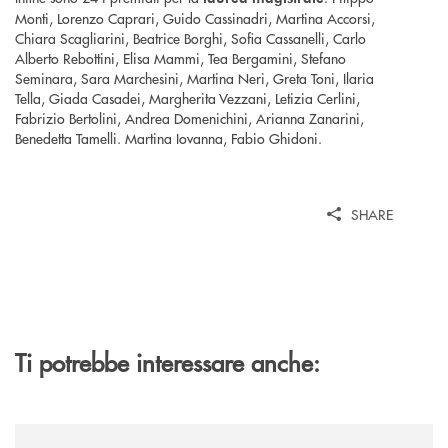
Monti, Lorenzo Caprari, Guido Cassinadri, Martina Accorsi,
Chiara Scagliarini, Beatrice Borghi, Sofia Cassanelli, Carlo
Alberto Rebottini, Elisa Mammi, Tea Bergamini, Stefano
Seminara, Sara Marchesini, Martina Neri, Greta Toni, Ilaria
Tella, Giada Casadei, Margherita Vezzani, Letizia Cerlini,
Fabrizio Bertolini, Andrea Domenichini, Arianna Zanarini,
Benedetta Tamelli. Martina Iovanna, Fabio Ghidoni.
SHARE
Ti potrebbe interessare anche:
/news/al-via-la-promozione-taglia-la-rata-di-prestipay-il-prestito-perso