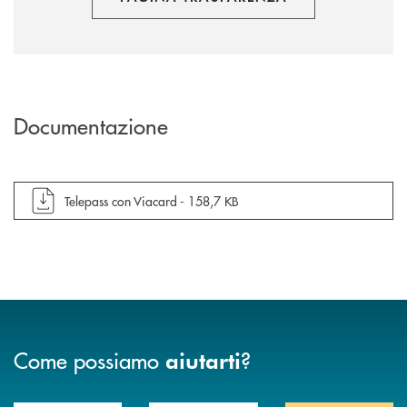
Documentazione
apre documento in una nuova finestra
Telepass con Viacard -
158,7 KB
Come possiamo
?
aiutarti