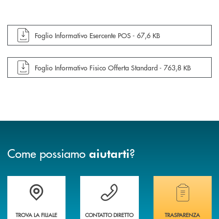
apre documento in una nuova finestra
Foglio Informativo Esercente POS -
67,6 KB
apre documento in una nuova finestra
Foglio Informativo Fisico Offerta Standard -
763,8 KB
Come possiamo
?
aiutarti
Accedi all' elenco completo delle filiali
Vuoi avere maggiori informazioni sulla nostra 
Hai bisogno di alcun
TROVA LA FILIALE
CONTATTO DIRETTO
TRASPARENZA