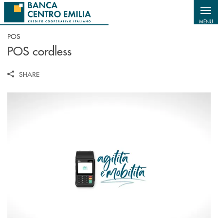
Salta al contenuto principale
MENU
POS
POS cordless
SHARE