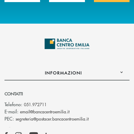
INFORMAZIONI
CONTATTI
Telefono:
051.972711
(si apre l’app di posta elettroni
E-mail:
email@bancacentroemilia.it
(si apre l’app di posta
PEC:
segreteria@postacer.bancacentroemilia.it