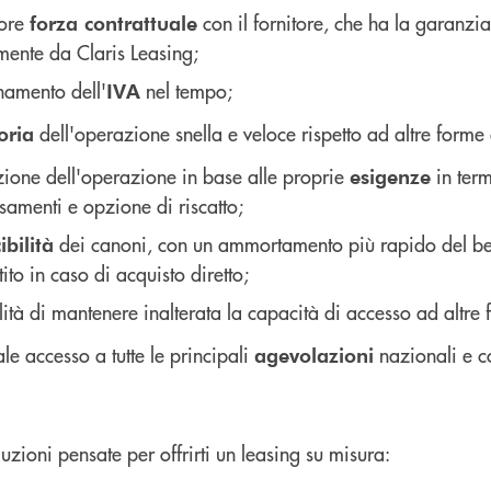
ore
con il fornitore, che ha la garanzi
forza contrattuale
mente da Claris Leasing;
namento dell'
nel tempo;
IVA
dell'operazione snella e veloce rispetto ad altre forme
toria
zione dell'operazione in base alle proprie
in term
esigenze
samenti e opzione di riscatto;
dei canoni, con un ammortamento più rapido del bene
bilità
ito in caso di acquisto diretto;
lità di mantenere inalterata la capacità di accesso ad altre
le accesso a tutte le principali
nazionali e c
agevolazioni
luzioni pensate per offrirti un leasing su misura: