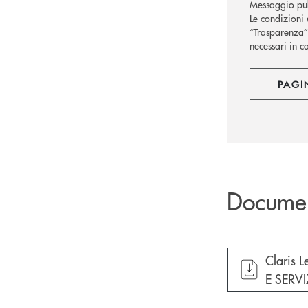
Messaggio pub
Le condizioni 
“Trasparenza” 
necessari in c
PAGI
Docume
apre do
Claris 
E SERVI