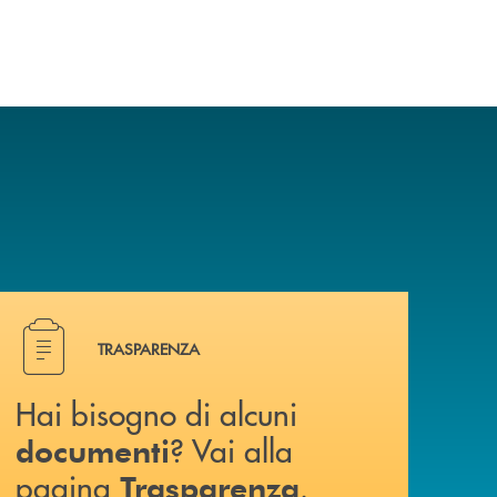
a? Contattaci .
Hai bisogno di alcuni documenti ? Vai alla pagina Traspa
TRASPARENZA
Hai bisogno di alcuni
? Vai alla
documenti
pagina
.
Trasparenza