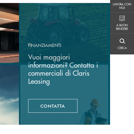
LAVORA CON NOI
LAVORA CON
NOI
A BUON RENDERE
A BUON
RENDERE
CERCA
FINANZIAMENTI
CERCA
Vuoi maggiori
informazioni? Contatta i
commerciali di Claris
Leasing
CONTATTA
APRE UNA NUOVA FINESTRA