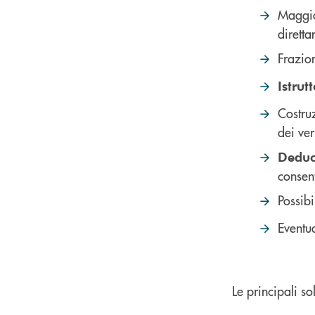
Maggi
diretta
Frazio
Istrut
Costru
dei ver
Deduci
consent
Possibi
Eventua
Le principali so