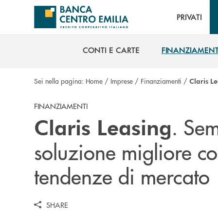
Salta al contenuto principale
PRIVATI
CONTI E CARTE
FINANZIAMENT
CONTI E CARTE
FINANZIAMENT
Sei nella pagina:
Home
/
Imprese
/
Finanziamenti
/
Claris L
FINANZIAMENTI
. Sem
Claris Leasing
soluzione migliore con
tendenze di mercato
SHARE