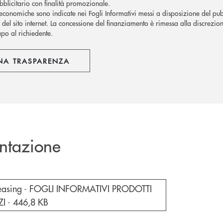
blicitario con finalità promozionale.
economiche sono indicate nei Fogli Informativi messi a disposizione del pubb
del sito internet.
La concessione del finanziamento è rimessa alla discrezion
apo al richiedente.
NA TRASPARENZA
ntazione
cumento in una nuova finestra
Leasing - FOGLI INFORMATIVI PRODOTTI
ZI -
446,8 KB