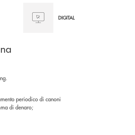
DIGITAL
una
ing.
amento periodico di canoni
omma di denaro;