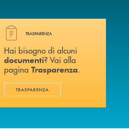
a? Contattaci .
Hai bisogno di alcuni documenti ? Vai alla pagina Traspa
TRASPARENZA
Hai bisogno di alcuni
? Vai alla
documenti
pagina
.
Trasparenza
TRASPARENZA