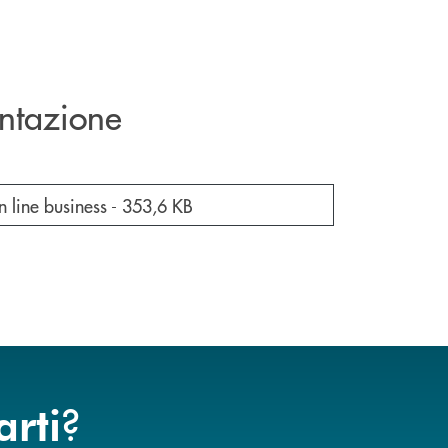
ntazione
cumento in una nuova finestra
 line business -
353,6 KB
?
arti