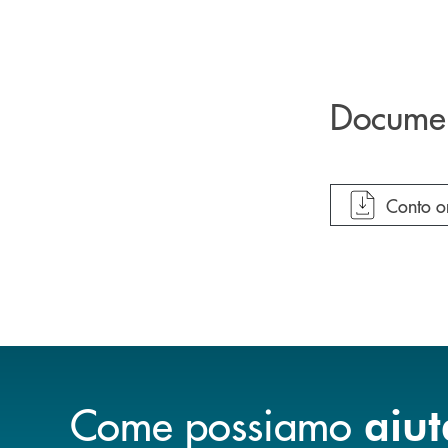
Docume
apre do
Conto on
Come possiamo
aiut