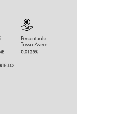
i
Percentuale
Tasso Avere
ME
0,0125%
ORTELLO