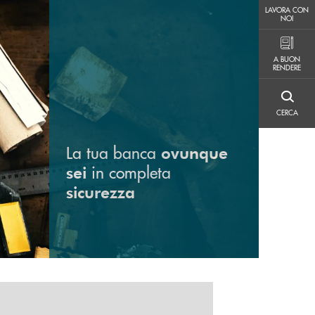
LAVORA CON NOI
LAVORA CON
NOI
A BUON RENDERE
A BUON
RENDERE
CERCA
CERCA
La tua banca
ovunque
in completa
sei
sicurezza