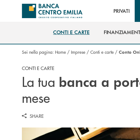
Salta al contenuto principale
PRIVATI
CONTI E CARTE
FINANZIAMENT
CONTI E CARTE
FINANZIAMENT
Sei nella pagina:
Home
/
Imprese
/
Conti e carte
/
Conto Onl
CONTI E CARTE
La tua
banca a porta
mese
SHARE