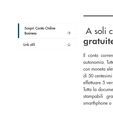
A soli 
Scopri Conto Online
Business
gratuit
Link utili
Il conto corre
autonomia. Tutt
con moneta elet
di 50 centesimi 
effettuare 5 ve
Tutta la documen
stampabili gr
smarthphone o il