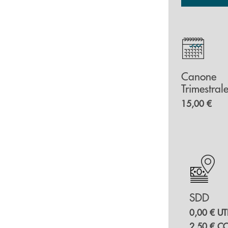
Canone
Trimestral
15,00 €
SDD
0,00 € U
2,50 € C