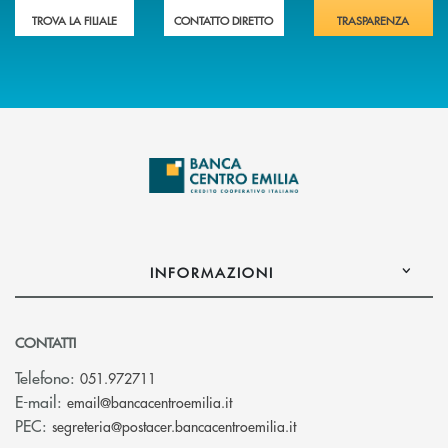
TROVA LA FILIALE
CONTATTO DIRETTO
TRASPARENZA
INFORMAZIONI
CONTATTI
Telefono:
051.972711
(si apre l’app di posta elettroni
E-mail:
email@bancacentroemilia.it
(si apre l’app di posta
PEC:
segreteria@postacer.bancacentroemilia.it