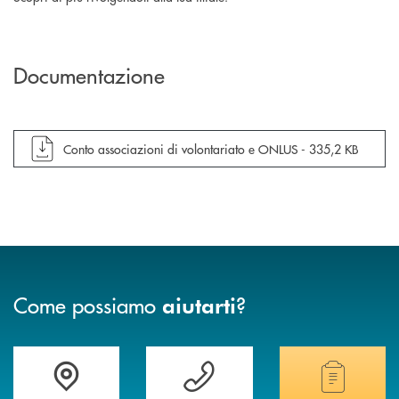
Documentazione
apre documento in una nuova finestra
Conto associazioni di volontariato e ONLUS -
335,2 KB
Come possiamo
?
aiutarti
Accedi all' elenco completo delle filiali
Vuoi avere maggiori informazioni sulla nostra 
Hai bisogno di alcun