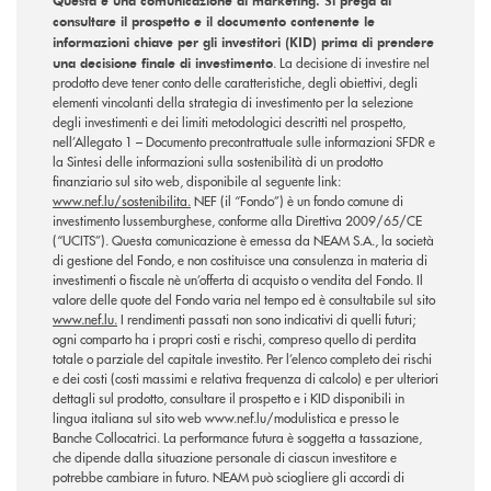
Questa è una comunicazione di marketing. Si prega di
consultare il prospetto e il documento contenente le
informazioni chiave per gli investitori (KID) prima di prendere
una decisione finale di investimento
. La decisione di investire nel
prodotto deve tener conto delle caratteristiche, degli obiettivi, degli
elementi vincolanti della strategia di investimento per la selezione
degli investimenti e dei limiti metodologici descritti nel prospetto,
nell’Allegato 1 – Documento precontrattuale sulle informazioni SFDR e
la Sintesi delle informazioni sulla sostenibilità di un prodotto
finanziario sul sito web, disponibile al seguente link:
www.nef.lu/sostenibilita.
NEF (il “Fondo”) è un fondo comune di
investimento lussemburghese, conforme alla Direttiva 2009/65/CE
(“UCITS”). Questa comunicazione è emessa da NEAM S.A., la società
di gestione del Fondo, e non costituisce una consulenza in materia di
investimenti o fiscale nè un’offerta di acquisto o vendita del Fondo. Il
valore delle quote del Fondo varia nel tempo ed è consultabile sul sito
www.nef.lu.
I rendimenti passati non sono indicativi di quelli futuri;
ogni comparto ha i propri costi e rischi, compreso quello di perdita
totale o parziale del capitale investito. Per l’elenco completo dei rischi
e dei costi (costi massimi e relativa frequenza di calcolo) e per ulteriori
dettagli sul prodotto, consultare il prospetto e i KID disponibili in
lingua italiana sul sito web www.nef.lu/modulistica e presso le
Banche Collocatrici. La performance futura è soggetta a tassazione,
che dipende dalla situazione personale di ciascun investitore e
potrebbe cambiare in futuro. NEAM può sciogliere gli accordi di