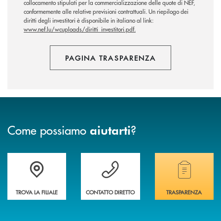
collocamento stipulati per la commercializzazione delle quote di NEF,
conformemente alle relative previsioni contrattuali. Un riepilogo dei
diritti degli investitori è disponibile in italiano al link:
www.nef.lu/wcuploads/diritti_investitori.pdf.
PAGINA TRASPARENZA
Come possiamo
?
aiutarti
Accedi all' elenco completo delle filiali
Vuoi avere maggiori informazioni sulla nostra 
Hai bisogno di alcun
TROVA LA FILIALE
CONTATTO DIRETTO
TRASPARENZA