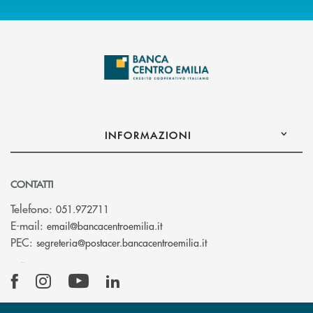
INFORMAZIONI
CONTATTI
Telefono:
051.972711
(si apre l’app di posta elettroni
E-mail:
email@bancacentroemilia.it
(si apre l’app di posta
PEC:
segreteria@postacer.bancacentroemilia.it