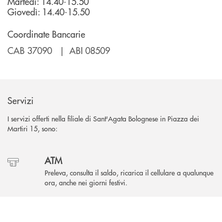
Martedì: 14.40-15.50
Giovedì: 14.40-15.50
Coordinate Bancarie
CAB 37090 | ABI 08509
Servizi
I servizi offerti nella filiale di Sant'Agata Bolognese in Piazza dei
Martiri 15, sono:
ATM
Preleva, consulta il saldo, ricarica il cellulare a qualunque
ora, anche nei giorni festivi.
INBANK
Parcheggio