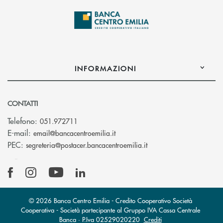
INFORMAZIONI
CONTATTI
Telefono:
051.972711
(si apre l’app di posta elettroni
E-mail:
email@bancacentroemilia.it
(si apre l’app di posta
PEC:
segreteria@postacer.bancacentroemilia.it
© 2026 Banca Centro Emilia - Credito Cooperativo Società
Cooperativa - Società partecipante al Gruppo IVA Cassa Centrale
Banca · P.Iva 02529020220
Crediti