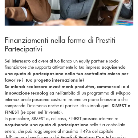
Finanziamenti nella forma di Prestiti
Partecipativi
Sei interessato ad avere al tuo fianco un equity partner e socio
finanziatore che supporta attivamente la tua impresa
acquisendo
una quota di partecipazione nella tua controllata estera per
?
favorire il tuo progetto internazionale
Se intendi realizzare investimenti produttivi, commerciali o di
nell’ambito di un programma di sviluppo
innovazione tecnologica
internazionale possiamo costruire insieme un piano finanziario che
comprenda l’intervento anche di partner istituzionali quali
SIMEST o
(se operi nel Triveneto).
FINEST
In particolare, SIMEST o, nel caso, FINEST possono intervenire
nella tua controllata
acquisendo una quota di partecipazione
estera, che può raggiungere al massimo il 49% del capitale
dell’impresa beneficiando dei
messi a
Fondi di Venture Capital