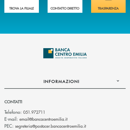
TROVA LA FILIALE
CONTATTO DIRETTO
TRASPARENZA
INFORMAZIONI
CONTATTI
Telefono:
051.972711
(si apre l’app di posta elettroni
E-mail:
email@bancacentroemilia.it
(si apre l’app di posta
PEC:
segreteria@postacer.bancacentroemilia.it