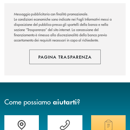
Messaggio pubblicitario con finalità promozionale.
Le condizioni economiche sono indicate nei Fogli Informativi messi a
disposizione del pubblico presso gli sportelli della banca e nella
sezione “Trasparenza” del sito internet.
La concessione del
finanziamento è rimessa alla discrezionalità della banca previo
accertamento dei requisiti necessari in capo al richiedente.
PAGINA TRASPARENZA
Come possiamo
?
aiutarti
Accedi all' elenco completo delle filiali
Vuoi avere maggiori informazioni sulla nostra 
Hai bisogno di alcun