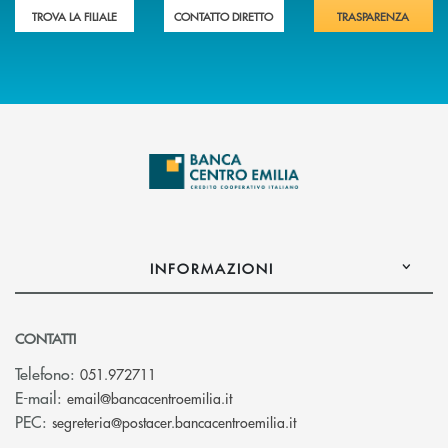
TROVA LA FILIALE
CONTATTO DIRETTO
TRASPARENZA
INFORMAZIONI
CONTATTI
Telefono:
051.972711
(si apre l’app di posta elettroni
E-mail:
email@bancacentroemilia.it
(si apre l’app di posta
PEC:
segreteria@postacer.bancacentroemilia.it