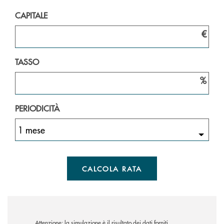
CAPITALE
€
TASSO
%
PERIODICITÀ
1 mese
CALCOLA RATA
Attenzione: la simulazione è il risultato dei dati forniti