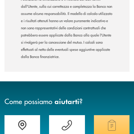
dall'Utente, sulla cui correttezza e completezza la Banca non
assume alcuna responsabilità. Il modello di calcolo utilizzato
e i risultati ottenuti hanno un valore puramente indicativo e
non sono rappresentativi delle condizioni contrattuali che
potrebbero essere applicate dalla Banca alla quale l'Utente
si rivolgerà per la concessione del mutuo. I calcoli sono
effettuati al netto delle eventuali spese aggiuntive applicate
dalla Banca finanziatrice.
Come possiamo
?
aiutarti
Accedi all' elenco completo delle filiali
Vuoi avere maggiori informazioni sulla nostra 
Hai bisogno di alcun