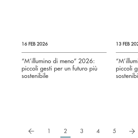
16 FEB 2026
13 FEB 20
“M’illumino di meno” 2026:
“M’illu
piccoli gesti per un futuro più
piccoli g
sostenibile
sostenibi
precedente
s
1
2
3
4
5