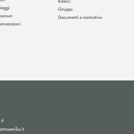
Bilanci
iaggi
Gruppo
ponsor
Documenti e normative
onvenzioni
(si apre l’app di posta elettronica)
it
(si apre l’app di posta elettronica)
ntroemilia.it