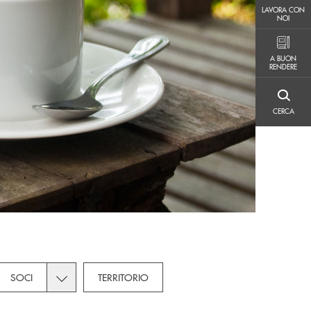
LAVORA CON NOI
LAVORA CON
NOI
A BUON RENDERE
A BUON
RENDERE
CERCA
CERCA
 subcategories dropdown for Imprese
Toggle subcategories dropdown for Soci
SOCI
TERRITORIO