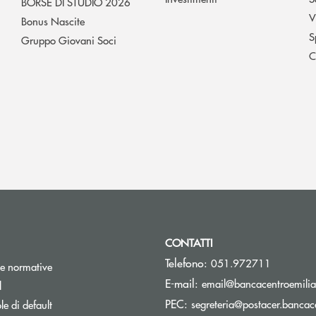
BORSE DI STUDIO 2026
V
Bonus Nascite
S
Gruppo Giovani Soci
C
CONTATTI
Telefono:
051.972711
e normative
E-mail:
email@bancacentroemilia.
l
PEC:
segreteria@postacer.bancace
e di default