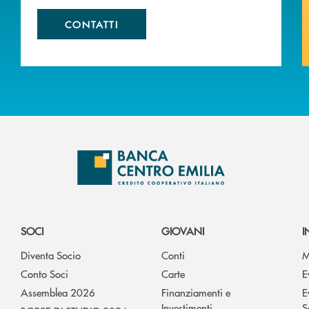
CONTATTI
SOCI
GIOVANI
I
Diventa Socio
Conti
M
Conto Soci
Carte
E
Assemblea 2026
Finanziamenti e
E
Investimenti
S