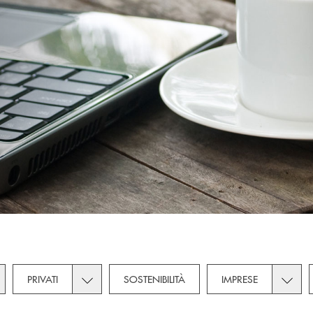
gle subcategories dropdown for Novità
Toggle subcategories dropdown for Privati
Toggle
PRIVATI
SOSTENIBILITÀ
IMPRESE