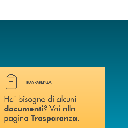
a? Contattaci .
Hai bisogno di alcuni documenti ? Vai alla pagina Traspa
TRASPARENZA
Hai bisogno di alcuni
? Vai alla
documenti
pagina
.
Trasparenza