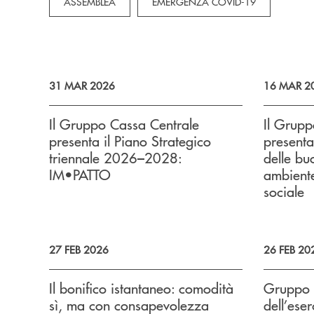
ASSEMBLEA
EMERGENZA COVID-19
31 MAR 2026
16 MAR 2
Il Gruppo Cassa Centrale
Il Grupp
presenta il Piano Strategico
presenta
triennale 2026–2028:
delle bu
IM•PATTO
ambient
sociale
27 FEB 2026
26 FEB 20
Il bonifico istantaneo: comodità
Gruppo C
sì, ma con consapevolezza
dell’ese