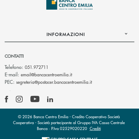
INFORMAZIONI
CONTATTI
Telefono:
051.972711
(si apre l’app di posta elettroni
E-mail:
email@bancacentroemilia.it
(si apre l’app di posta
PEC:
segreteria@postacer.bancacentroemilia.it
© 2026 Banca Centro Emilia - Credito Cooperativo Società
Cooperativa - Società partecipante al Gruppo IVA Cassa Centrale
Banca · P.Iva 02529020220
Crediti