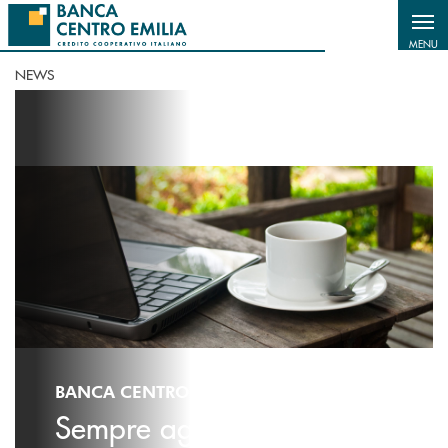
Salta al contenuto principale
MENU
NEWS
BANCA CENTRO EMILIA - NEWS
Sempre aggiornato sulle